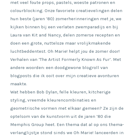
met veel foute props, pastels, woeste patronen en
colourblocking. Onze favoriete creatievelingen delen
hun beste (jaren ’80) zomerherinneringen met je, we
kijken binnen bij een verlaten zwemparadijs en bij
Laura van Kit and Nancy, delen zomerse recepten en
doen een grote, nutteloze maar vrolijkmakende
luchtbeddentest. Oh Marie! helpt jou de zomer door!
Verhalen van ‘The Artist Formerly Known As Fur’. Met
andere woorden: een doodgewone blogroll van
blogposts die ik ooit over mijn creatieve avonturen
maakte.
Wat hebben Bob Dylan, felle kleuren, kitcherige
styling, vreemde kleurencombinaties en
geometrische vormen met elkaar gemeen? Ze zijn de
optelsom van de kunstvorm uit de jaren ’80 die
Memphis Group heet. Een thema dat al op ons thema-
verlanglijstje stond sinds we Oh Marie! lanceerden in