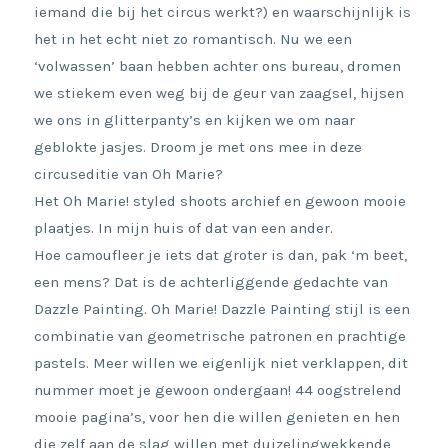
iemand die bij het circus werkt?) en waarschijnlijk is
het in het echt niet zo romantisch. Nu we een
‘volwassen’ baan hebben achter ons bureau, dromen
we stiekem even weg bij de geur van zaagsel, hijsen
we ons in glitterpanty’s en kijken we om naar
geblokte jasjes. Droom je met ons mee in deze
circuseditie van Oh Marie?
Het Oh Marie! styled shoots archief en gewoon mooie
plaatjes. In mijn huis of dat van een ander.
Hoe camoufleer je iets dat groter is dan, pak ‘m beet,
een mens? Dat is de achterliggende gedachte van
Dazzle Painting. Oh Marie! Dazzle Painting stijl is een
combinatie van geometrische patronen en prachtige
pastels. Meer willen we eigenlijk niet verklappen, dit
nummer moet je gewoon ondergaan! 44 oogstrelend
mooie pagina’s, voor hen die willen genieten en hen
die zelf aan de slag willen met duizelingwekkende