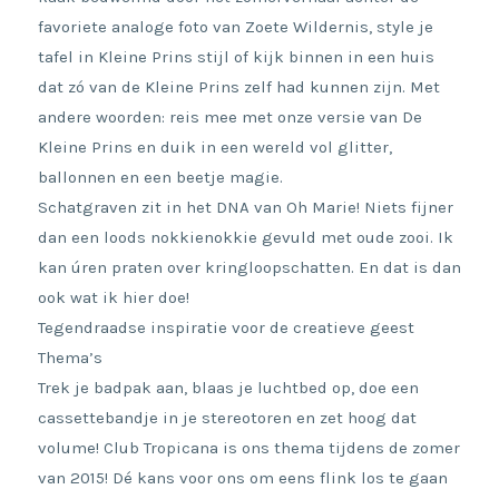
favoriete analoge foto van Zoete Wildernis, style je
tafel in Kleine Prins stijl of kijk binnen in een huis
dat zó van de Kleine Prins zelf had kunnen zijn. Met
andere woorden: reis mee met onze versie van De
Kleine Prins en duik in een wereld vol glitter,
ballonnen en een beetje magie.
Schatgraven zit in het DNA van Oh Marie! Niets fijner
dan een loods nokkienokkie gevuld met oude zooi. Ik
kan úren praten over kringloopschatten. En dat is dan
ook wat ik hier doe!
Tegendraadse inspiratie voor de creatieve geest
Thema’s
Trek je badpak aan, blaas je luchtbed op, doe een
cassettebandje in je stereotoren en zet hoog dat
volume! Club Tropicana is ons thema tijdens de zomer
van 2015! Dé kans voor ons om eens flink los te gaan