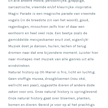
En alle andere mooie, persoonlijke, grappige,
sarcastische, vreemde en/of kleurrijke inspiratie.
Magic Parade is een magische parade van vreemde
vogels (in de breedste zin van het woord), goud,
regenbogen, misschien zelfs hier of daar een
eenhoorn en heel veel roze. Een beetje zoals de
gemiddelde meisjeskamer eruit ziet, eigenlijk!
Muziek doet je dansen, huilen, lachen of terug
dromen naar dat ene bijzondere moment. Luister hier
naar mixtapes met muziek van alle genres uit alle
windstreken.
Natural history op Oh Marie! is fris, licht en luchtig.
Geen stoffige musea, droogbloemen (nou oké,
wellicht een paar), opgezette dieren of andere dode
zaken voor ons. Onze natural history is springlevend.
Onze natural history gaat over bloemen, planten,
bomen en dieren. Bereid je voor op al het prachtigs