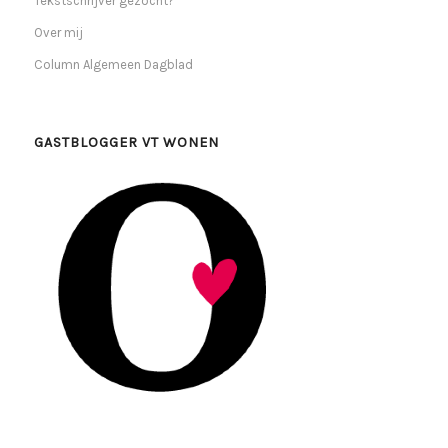
Tekstschrijver gezocht?
Over mij
Column Algemeen Dagblad
GASTBLOGGER VT WONEN