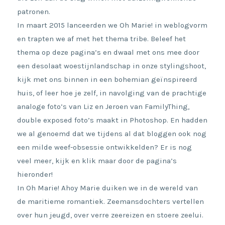
patronen.
In maart 2015 lanceerden we Oh Marie! in weblogvorm
en trapten we af met het thema tribe. Beleef het
thema op deze pagina’s en dwaal met ons mee door
een desolaat woestijnlandschap in onze stylingshoot,
kijk met ons binnen in een bohemian geïnspireerd
huis, of leer hoe je zelf, in navolging van de prachtige
analoge foto’s van Liz en Jeroen van FamilyThing,
double exposed foto’s maakt in Photoshop. En hadden
we al genoemd dat we tijdens al dat bloggen ook nog
een milde weef-obsessie ontwikkelden? Er is nog
veel meer, kijk en klik maar door de pagina’s
hieronder!
In Oh Marie! Ahoy Marie duiken we in de wereld van
de maritieme romantiek. Zeemansdochters vertellen
over hun jeugd, over verre zeereizen en stoere zeelui.