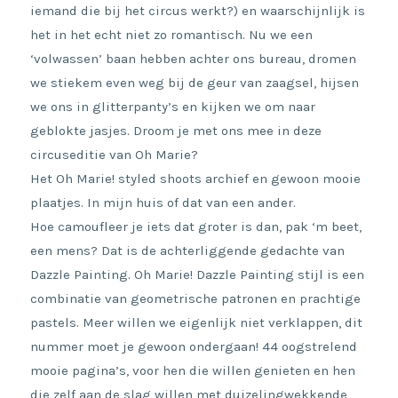
iemand die bij het circus werkt?) en waarschijnlijk is
het in het echt niet zo romantisch. Nu we een
‘volwassen’ baan hebben achter ons bureau, dromen
we stiekem even weg bij de geur van zaagsel, hijsen
we ons in glitterpanty’s en kijken we om naar
geblokte jasjes. Droom je met ons mee in deze
circuseditie van Oh Marie?
Het Oh Marie! styled shoots archief en gewoon mooie
plaatjes. In mijn huis of dat van een ander.
Hoe camoufleer je iets dat groter is dan, pak ‘m beet,
een mens? Dat is de achterliggende gedachte van
Dazzle Painting. Oh Marie! Dazzle Painting stijl is een
combinatie van geometrische patronen en prachtige
pastels. Meer willen we eigenlijk niet verklappen, dit
nummer moet je gewoon ondergaan! 44 oogstrelend
mooie pagina’s, voor hen die willen genieten en hen
die zelf aan de slag willen met duizelingwekkende