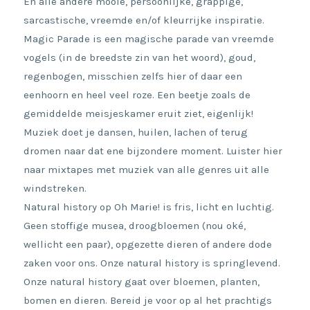
En alle andere mooie, persoonlijke, grappige,
sarcastische, vreemde en/of kleurrijke inspiratie.
Magic Parade is een magische parade van vreemde
vogels (in de breedste zin van het woord), goud,
regenbogen, misschien zelfs hier of daar een
eenhoorn en heel veel roze. Een beetje zoals de
gemiddelde meisjeskamer eruit ziet, eigenlijk!
Muziek doet je dansen, huilen, lachen of terug
dromen naar dat ene bijzondere moment. Luister hier
naar mixtapes met muziek van alle genres uit alle
windstreken.
Natural history op Oh Marie! is fris, licht en luchtig.
Geen stoffige musea, droogbloemen (nou oké,
wellicht een paar), opgezette dieren of andere dode
zaken voor ons. Onze natural history is springlevend.
Onze natural history gaat over bloemen, planten,
bomen en dieren. Bereid je voor op al het prachtigs