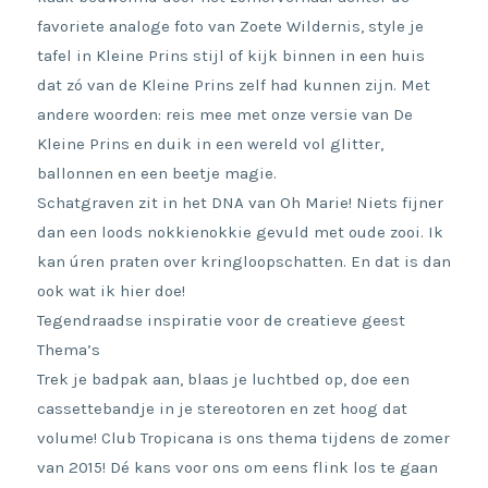
favoriete analoge foto van Zoete Wildernis, style je
tafel in Kleine Prins stijl of kijk binnen in een huis
dat zó van de Kleine Prins zelf had kunnen zijn. Met
andere woorden: reis mee met onze versie van De
Kleine Prins en duik in een wereld vol glitter,
ballonnen en een beetje magie.
Schatgraven zit in het DNA van Oh Marie! Niets fijner
dan een loods nokkienokkie gevuld met oude zooi. Ik
kan úren praten over kringloopschatten. En dat is dan
ook wat ik hier doe!
Tegendraadse inspiratie voor de creatieve geest
Thema’s
Trek je badpak aan, blaas je luchtbed op, doe een
cassettebandje in je stereotoren en zet hoog dat
volume! Club Tropicana is ons thema tijdens de zomer
van 2015! Dé kans voor ons om eens flink los te gaan