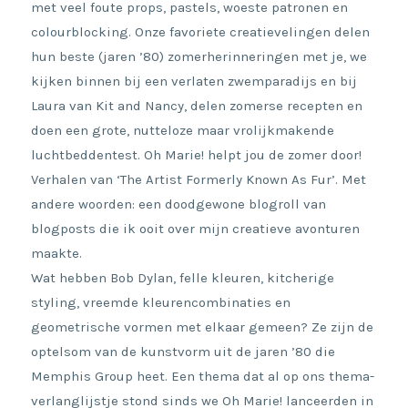
met veel foute props, pastels, woeste patronen en
colourblocking. Onze favoriete creatievelingen delen
hun beste (jaren ’80) zomerherinneringen met je, we
kijken binnen bij een verlaten zwemparadijs en bij
Laura van Kit and Nancy, delen zomerse recepten en
doen een grote, nutteloze maar vrolijkmakende
luchtbeddentest. Oh Marie! helpt jou de zomer door!
Verhalen van ‘The Artist Formerly Known As Fur’. Met
andere woorden: een doodgewone blogroll van
blogposts die ik ooit over mijn creatieve avonturen
maakte.
Wat hebben Bob Dylan, felle kleuren, kitcherige
styling, vreemde kleurencombinaties en
geometrische vormen met elkaar gemeen? Ze zijn de
optelsom van de kunstvorm uit de jaren ’80 die
Memphis Group heet. Een thema dat al op ons thema-
verlanglijstje stond sinds we Oh Marie! lanceerden in