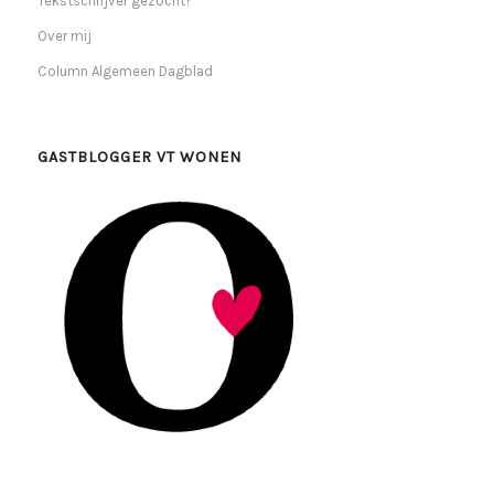
Tekstschrijver gezocht?
Over mij
Column Algemeen Dagblad
GASTBLOGGER VT WONEN