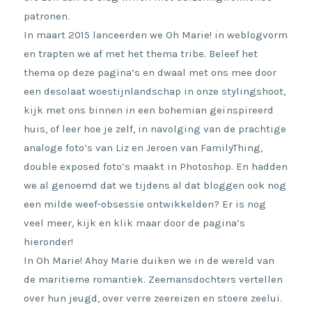
patronen.
In maart 2015 lanceerden we Oh Marie! in weblogvorm
en trapten we af met het thema tribe. Beleef het
thema op deze pagina’s en dwaal met ons mee door
een desolaat woestijnlandschap in onze stylingshoot,
kijk met ons binnen in een bohemian geïnspireerd
huis, of leer hoe je zelf, in navolging van de prachtige
analoge foto’s van Liz en Jeroen van FamilyThing,
double exposed foto’s maakt in Photoshop. En hadden
we al genoemd dat we tijdens al dat bloggen ook nog
een milde weef-obsessie ontwikkelden? Er is nog
veel meer, kijk en klik maar door de pagina’s
hieronder!
In Oh Marie! Ahoy Marie duiken we in de wereld van
de maritieme romantiek. Zeemansdochters vertellen
over hun jeugd, over verre zeereizen en stoere zeelui.